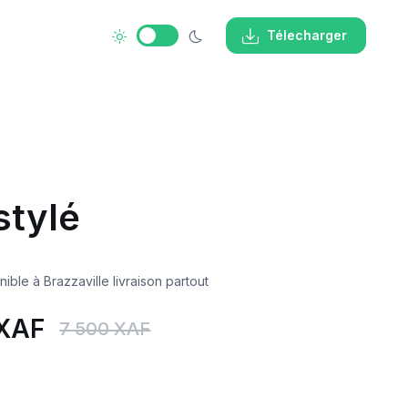
Télecharger
stylé
 XAF
7 500 XAF